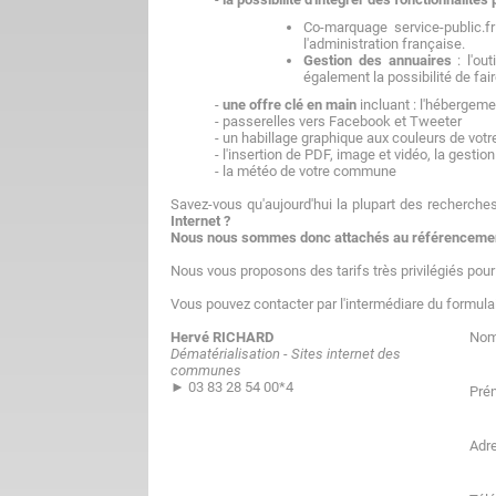
Co-marquage service-public.fr
l'administration française.
Gestion des annuaires
: l'ou
également la possibilité de fai
-
une offre clé en main
incluant : l'hébergemen
- passerelles vers Facebook et Tweeter
- un habillage graphique aux couleurs de votr
- l'insertion de PDF, image et vidéo, la gest
- la météo de votre commune
Savez-vous qu'aujourd'hui la plupart des recherche
Internet ?
Nous nous sommes donc attachés au référencement
Nous vous proposons des tarifs très privilégiés pou
Vous pouvez contacter par l'intermédiare du formulai
Hervé RICHARD
No
Dématérialisation - Sites internet des
communes
► 03 83 28 54 00*4
Pré
Adr