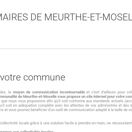
MAIRES DE MEURTHE-ET-MOSE
Partager sur Facebook
Partager sur Twitter
Partager sur LinkedIn
Partager par email
ur votre commune
ales, le
moyen de communication incontournable
et c'est d'ailleurs pour c
communalité de Meurthe-et-Moselle vous propose un site internet pour votre c
 que nous vous proposions afin qu'il soit conforme aux standards actuels (acc
qu'il soit en adéquation complète avec les attentes de vos administrés et des in
s et vous pourrez bénéficier d'un outil de communication adapté à la taille de v
e collectivité locale grâce à une solution facile à prendre en main, ne nécessita
 propres aux collectivités locales
: