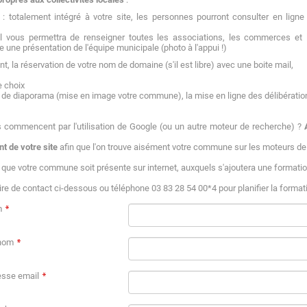
 : totalement intégré à votre site, les personnes pourront consulter en lign
til vous permettra de renseigner toutes les associations, les commerces e
re une présentation de l'équipe municipale (photo à l'appui !)
t, la réservation de votre nom de domaine (s'il est libre) avec une boite mail,
e choix
ion de diaporama (mise en image votre commune), la mise en ligne des délibératio
s commencent par l'utilisation de Google (ou un autre moteur de recherche) ?
 de votre site
afin que l'on trouve aisément votre commune sur les moteurs de
r que votre commune soit présente sur internet, auxquels s'ajoutera une formati
re de contact ci-dessous ou téléphone 03 83 28 54 00*4 pour planifier la format
m
nom
esse email