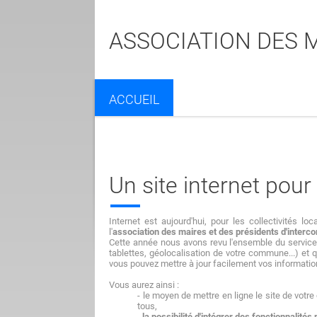
ASSOCIATION DES 
ACCUEIL
Un site internet po
Internet est aujourd'hui, pour les collectivités loc
l'
association des maires et des présidents d'inter
Cette année nous avons revu l'ensemble du service
tablettes, géolocalisation de votre commune...) et 
vous pouvez mettre à jour facilement vos information
Vous aurez ainsi :
- le moyen de mettre en ligne le site de votr
tous,
-
la possibilité d'intégrer des fonctionnalités