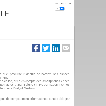
ACCESSIBILITÉ
a
A
LLE
ela que, précurseur, depuis de nombreuses années
ommune
.
essibilité, prise en compte des smartphones et des
ternautes. À partir d'une simple connexion internet,
otre mairie
Budget Maîtrisé
.
nt pas de compétences informatiques et utilisable par